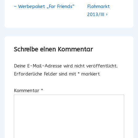
Beitrag
Beitrag
– Werbepaket „For Friends“
Flohmarkt
ist
ist
2013/III ›
Schreibe einen Kommentar
Deine E-Mail-Adresse wird nicht veröffentlicht.
Erforderliche Felder sind mit
*
markiert
Kommentar
*