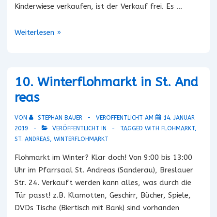
Kinderwiese verkaufen, ist der Verkauf frei. Es …
Adalbero-
Weiterlesen »
Flohmarkt
2019
/
10. Winterflohmarkt in St. And
II
reas
VON
STEPHAN BAUER
VERÖFFENTLICHT AM
14. JANUAR
2019
VERÖFFENTLICHT IN
TAGGED WITH
FLOHMARKT
,
ST. ANDREAS
,
WINTERFLOHMARKT
Flohmarkt im Winter? Klar doch! Von 9:00 bis 13:00
Uhr im Pfarrsaal St. Andreas (Sanderau), Breslauer
Str. 24. Verkauft werden kann alles, was durch die
Tür passt! z.B. Klamotten, Geschirr, Bücher, Spiele,
DVDs Tische (Biertisch mit Bank) sind vorhanden