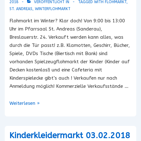
2018
VERÖFFENTLICHT IN
TAGGED WITH
FLOHMARKT
,
ST. ANDREAS
,
WINTERFLOHMARKT
Flohmarkt im Winter? Klar doch! Von 9:00 bis 13:00
Uhr im Pfarrsaal St. Andreas (Sanderau),
Breslauerstr. 24. Verkauft werden kann alles, was
durch die Tür passt! z.B. Klamotten, Geschirr, Bücher,
Spiele, DVDs Tische (Biertisch mit Bank) sind
vorhanden Spielzeugflohmarkt der Kinder (Kinder auf
Decken kostenlos!) und eine Cafeteria mit
Kinderspielecke gibt’s auch ! Verkaufen nur nach
Anmeldung möglich! Kommerzielle Verkaufsstände …
9.
Weiterlesen »
Winterflohmarkt
in
St.
Kinderkleidermarkt 03.02.2018
Andreas