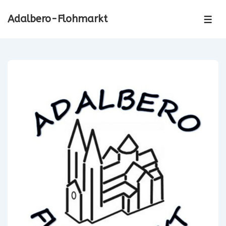
↓
Adalbero-Flohmarkt
Zum
ME
Inhalt