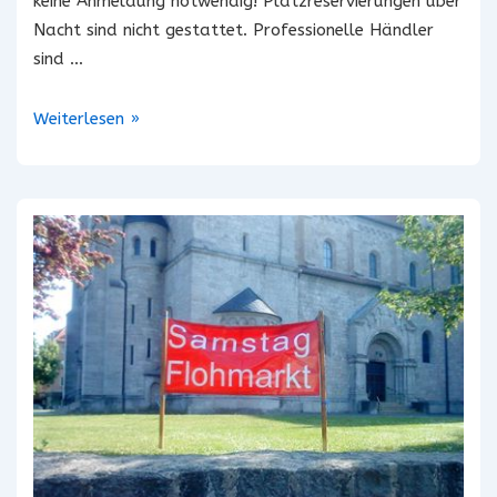
keine Anmeldung notwendig! Platzreservierungen über
Nacht sind nicht gestattet. Professionelle Händler
sind …
Adalbero-
Weiterlesen »
Flohmarkt
2018
/
II