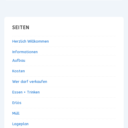
t
a
l
t
SEITEN
u
n
Herzlich Willkommen
g
-
Informationen
N
Aufbau
a
Kosten
v
i
Wer darf verkaufen
g
Essen + Trinken
a
t
Erlös
i
Müll
o
n
Lageplan