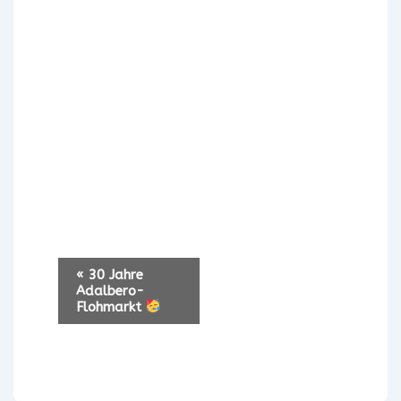
V
«
30 Jahre
e
Adalbero-
Flohmarkt
r
a
n
s