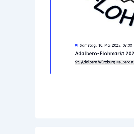
H
Samstag, 10. Mai 2025, 07:00
e
Adalbero-Flohmarkt 202
r
v
St. Adalbero Würzburg
Neubergst
o
r
g
e
h
o
b
e
n