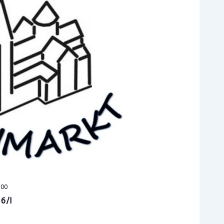
:00
6/I