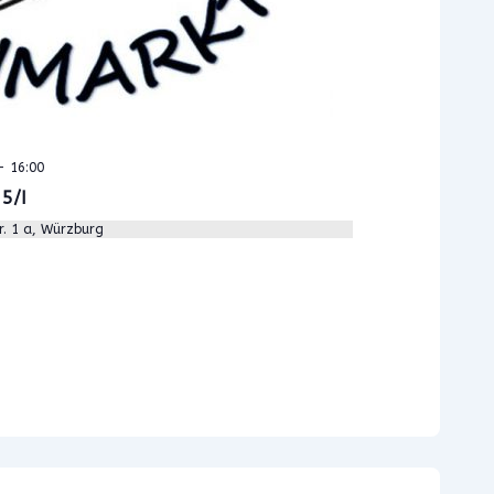
-
16:00
5/I
r. 1 a, Würzburg