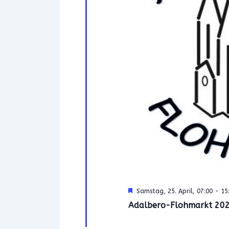
H
Samstag, 25. April, 07:00
-
15
e
Adalbero-Flohmarkt 202
r
v
o