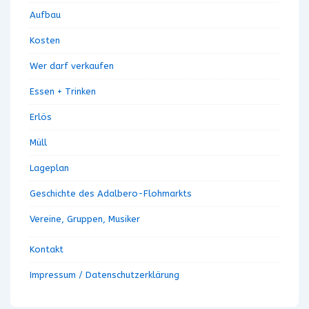
n
i
Aufbau
o
g
n
Kosten
e
Wer darf verkaufen
n
Essen + Trinken
Erlös
Müll
Lageplan
Geschichte des Adalbero-Flohmarkts
Vereine, Gruppen, Musiker
Kontakt
Impressum / Datenschutzerklärung