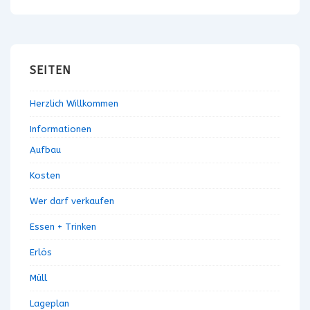
a
s
v
i
i
c
g
h
SEITEN
t
a
e
Herzlich Willkommen
t
n
i
Informationen
-
Aufbau
o
N
a
n
Kosten
v
Wer darf verkaufen
i
g
Essen + Trinken
a
Erlös
t
i
Müll
o
Lageplan
n