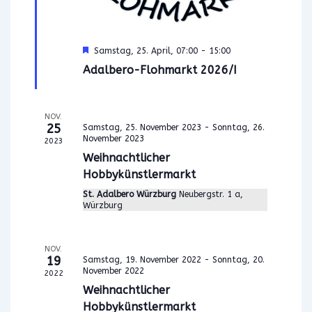
n
a
s
v
i
H
Samstag, 25. April, 07:00
-
15:00
i
c
e
Adalbero-Flohmarkt 2026/I
r
g
h
v
t
o
a
r
e
NOV.
g
t
25
Samstag, 25. November 2023
-
Sonntag, 26.
e
n
November 2023
h
2023
i
-
o
Weihnachtlicher
b
o
N
Hobbykünstlermarkt
e
a
n
n
St. Adalbero Würzburg
Neubergstr. 1 a,
v
Würzburg
i
g
NOV.
a
19
Samstag, 19. November 2022
-
Sonntag, 20.
t
November 2022
2022
i
Weihnachtlicher
o
Hobbykünstlermarkt