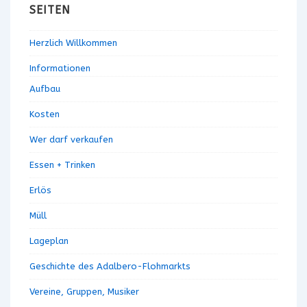
n
i
SEITEN
o
g
n
Herzlich Willkommen
e
n
Informationen
Aufbau
Kosten
Wer darf verkaufen
Essen + Trinken
Erlös
Müll
Lageplan
Geschichte des Adalbero-Flohmarkts
Vereine, Gruppen, Musiker