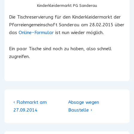
Kinderkleidermarkt PG Sanderau
Die Tischreservierung für den Kinderkleidermarkt der
Pfarreiengemeinschaft Sanderau am 28.02.2015 über
das
Online-Formular
ist nun wieder möglich.
Ein paar Tische sind noch zu haben, also schnell
zugreifen.
Beitragsnavigation
Vorheriger
Nächster
‹ Flohmarkt am
Absage wegen
Beitrag
Beitrag
27.09.2014
Baustelle ›
ist
ist